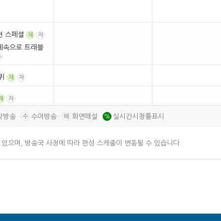
견 스페셜
재
자
계속으로 트래블
수
퀴
재
자
재
자
재
자
막방송
수어방송
화면해설
실시간시청률표시
수
해
%
 있으며, 방송국 사정에 따라 편성 스케줄이 변동될 수 있습니다.