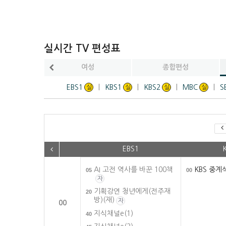
실시간 TV 편성표
분류
여성
종합편성
EBS1
KBS1
KBS2
MBC
S
실
실
실
실
EBS1
AI 고전 역사를 바꾼 100책
KBS 중계
05
00
자
기획강연 청년에게(전주재
20
방)(재)
자
00
지식채널e(1)
40