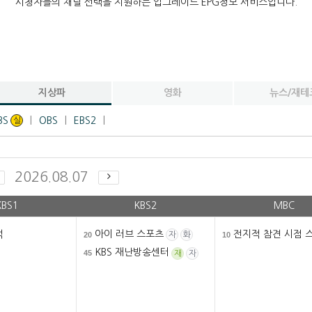
시청자들의 채널 선택을 지원하는 업그레이드 EPG정보 서비스입니다.
지상파
영화
뉴스/재테
BS
OBS
EBS2
실
2026.08.07
KBS1
KBS2
MBC
석
아이 러브 스포츠
전지적 참견 시점 
20
10
자
화
KBS 재난방송센터
45
재
자