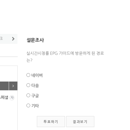
크
음악/오락
스포츠/취미
설문조사
실시간시청률 EPG 가이드에 방문하게 된 경로
는?
네이버
다음
구글
스페셜
자
기타
투표하기
결과보기