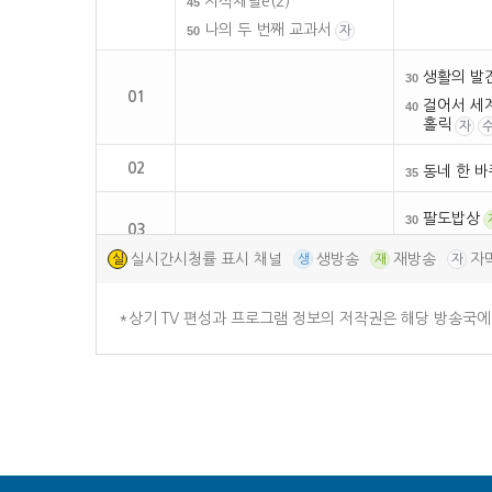
지식채널e(2)
45
나의 두 번째 교과서
50
자
생활의 발
30
01
걸어서 세
40
홀릭
자
02
동네 한 바
35
팔도밥상
30
03
아침마당
45
실시간시청률 표시 채널
생방송
재방송
자
실
생
재
자
04
05
*상기 TV 편성과 프로그램 정보의 저작권은 해당 방송국에
06
07
08
09
10
11